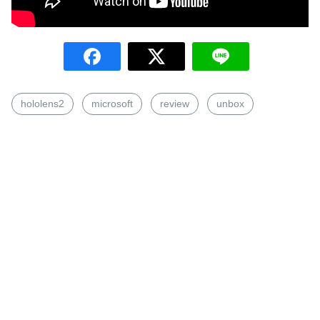
hololens2
microsoft
review
unbox
Search
for: