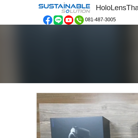
Skip
HoloLensTha
to
content
081-487-3005