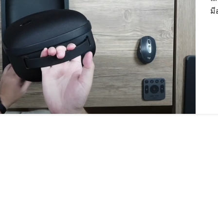
มี
Search
for: