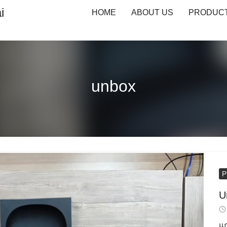
i
HOME
ABOUT US
PRODUC
unbox
P
U
แก