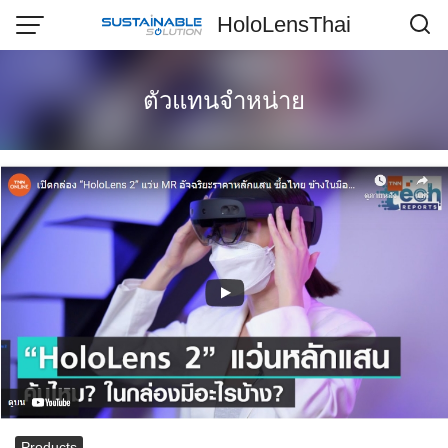
Skip
HoloLensThai
to
content
ตัวแทนจำหน่าย
Products